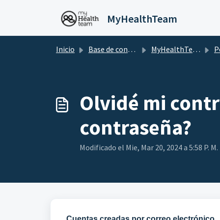
Saltar al contenido principal
MyHealthTeam
Inicio
Base de conocimientos
MyHealthTeam
P
Olvidé mi cont
contraseña?
Modificado el Mie, Mar 20, 2024 a 5:58 P. M.
Cuentas creadas por correo electrónico